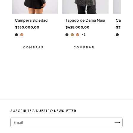
Campera Soledad
Tapado de Dama Maia
Campera 
$330.000,00
$425.000,00
$330.00
+2
COMPRAR
COMPRAR
CO
SUSCRIBITE A NUESTRO NEWSLETTER